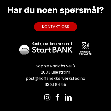
Har du noen
spørsmål?
K
O
N
T
A
K
T
O
S
S
Sophie Radichs vei 3
2003 Lillestrøm
post@hoffsnekkerverksted.no
63 81 84 55